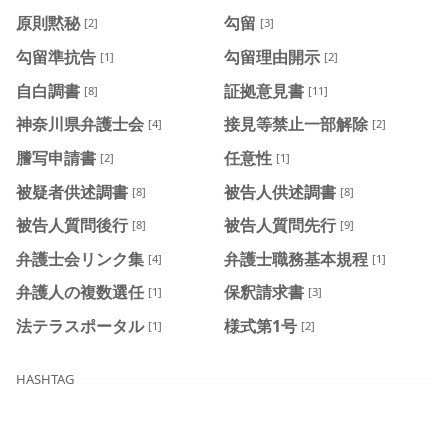
原則黙秘
勾留
[2]
[3]
勾留準抗告
勾留理由開示
[1]
[2]
自白調書
証拠意見書
[8]
[11]
神奈川県弁護士会
接見等禁止一部解除
[4]
[2]
謄写申請書
任意性
[2]
[1]
被疑者供述調書
被告人供述調書
[8]
[8]
被告人質問後行
被告人質問先行
[8]
[9]
弁護士会リンク集
弁護士職務基本規程
[4]
[1]
弁護人の複数選任
保釈請求書
[1]
[3]
法テラスポータル
様式第1号
[1]
[2]
HASHTAG