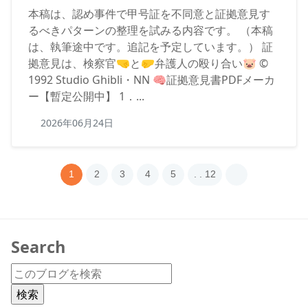
本稿は、認め事件で甲号証を不同意と証拠意見す
るべきパターンの整理を試みる内容です。 （本稿
は、執筆途中です。追記を予定しています。） 証
拠意見は、検察官🤜と🤛弁護人の殴り合い🐷 ©
1992 Studio Ghibli・NN 🧠証拠意見書PDFメーカ
ー【暫定公開中】 1．...
2026年06月24日
1
2
3
4
5
. . 12
Search