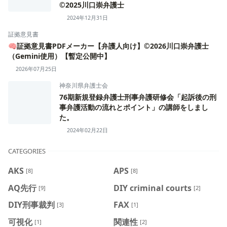
©️2025川口崇弁護士
2024年12月31日
証拠意見書
🧠証拠意見書PDFメーカー【弁護人向け】©2026川口崇弁護士
（Gemini使用）【暫定公開中】
2026年07月25日
神奈川県弁護士会
76期新規登録弁護士刑事弁護研修会「起訴後の刑
事弁護活動の流れとポイント」の講師をしまし
た。
2024年02月22日
CATEGORIES
AKS
APS
[8]
[8]
AQ先行
DIY criminal courts
[9]
[2]
DIY刑事裁判
FAX
[3]
[1]
可視化
関連性
[1]
[2]