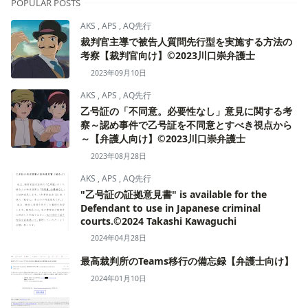
POPULAR POSTS
AKS
,
APS
,
AQ先行
裁判官主導で被告人質問先行型を実施する方法の
考察【裁判官向け】©2023川口崇弁護士
2023年09月10日
AKS
,
APS
,
AQ先行
乙号証の「不同意。必要性なし」意見に関する考
察～認め事件で乙号証を不同意とすべき視点から
～【弁護人向け】©2023川口崇弁護士
2023年08月28日
AKS
,
APS
,
AQ先行
"乙号証の証拠意見書" is available for the
Defendant to use in Japanese criminal
courts.©2024 Takashi Kawaguchi
2024年04月28日
最高裁判所のTeams移行の備忘録【弁護士向け】
2024年01月10日