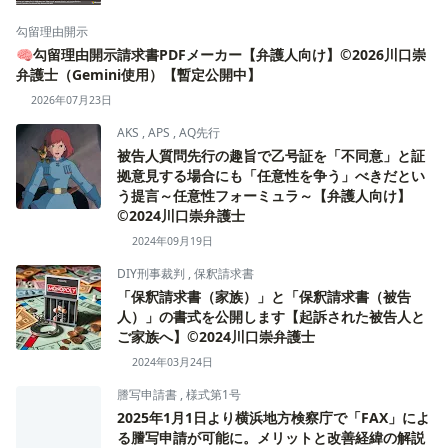
勾留理由開示
🧠勾留理由開示請求書PDFメーカー【弁護人向け】©2026川口崇
弁護士（Gemini使用）【暫定公開中】
2026年07月23日
AKS
,
APS
,
AQ先行
被告人質問先行の趣旨で乙号証を「不同意」と証
拠意見する場合にも「任意性を争う」べきだとい
う提言～任意性フォーミュラ～【弁護人向け】
©2024川口崇弁護士
2024年09月19日
DIY刑事裁判
,
保釈請求書
「保釈請求書（家族）」と「保釈請求書（被告
人）」の書式を公開します【起訴された被告人と
ご家族へ】©2024川口崇弁護士
2024年03月24日
謄写申請書
,
様式第1号
2025年1月1日より横浜地方検察庁で「FAX」によ
る謄写申請が可能に。メリットと改善経緯の解説