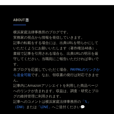
ABOUT📓
横浜家庭法律事務所のブログです。
実務家の視点から情報を発信していきます。
記事の転載をする場合には、出典URLを明らかにして
いただくようにお願いいたします（著作権法48条）。
書籍で記事を引用される場合も、出典URLの明示を厳
守してください。当職宛にご報告いただければ幸いで
す。
本ブログを応援していただく場合、
PAYPALのリンクか
ら送金可能
です。なお、領収書の発行は対応できませ
ん。
記事内にAmazonアソシエイトを利用した商品ページ
へのリンクが含まれます。収益は、調査・研究とブロ
グの維持管理に利用されます。
記事へのコメントは横浜家庭法律事務所の
「𝕏」
（DM）
または
「LINE」
へご送付ください💬