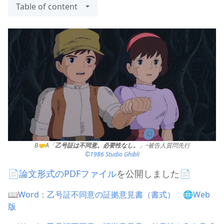
Table of content
B🤝A「
乙号証は不同意。必要性なし。
」⇨被告人質問先行
©1986 Studio Ghibli
📄
論文形式のPDFファイル
を公開しました📄
📖
Word：乙号証不同意の証拠意見書（書式）
🌐
Web
版