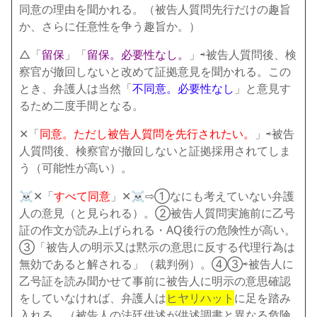
同意の理由を聞かれる。（被告人質問先行だけの趣旨
か、さらに任意性を争う趣旨か。）
△「
留保
」「
留保。必要性なし。
」⇨被告人質問後、検
察官が撤回しないと改めて証拠意見を聞かれる。この
とき、弁護人は当然「
不同意。必要性なし
」と意見す
るため二度手間となる。
✕「
同意。ただし被告人質問を先行されたい。
」⇨被告
人質問後、検察官が撤回しないと証拠採用されてしま
う（可能性が高い）。
☠✕「
すべて同意
」✕☠⇨①なにも考えていない弁護
人の意見（と見られる）。②被告人質問実施前に乙号
証の作文が読み上げられる・AQ後行の危険性が高い。
③「被告人の明示又は黙示の意思に反する代理行為は
無効であると解される」（裁判例）。④③⇨被告人に
乙号証を読み聞かせて事前に被告人に明示の意思確認
をしていなければ、弁護人は
ヒヤリハット
に足を踏み
入れる。（被告人の法廷供述が供述調書と異なる危険