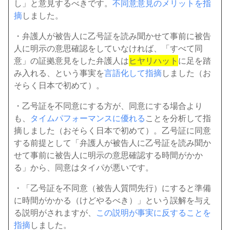
し」と意見するべきです。
不同意意見のメリットを指
摘
しました。
・弁護人が被告人に乙号証を読み聞かせて事前に被告
人に明示の意思確認をしていなければ、「すべて同
意」の証拠意見をした弁護人は
ヒヤリハット
に足を踏
み入れる、という事実を
言語化して指摘
しました（お
そらく日本で初めて）。
・乙号証を不同意にする方が、同意にする場合より
も、
タイムパフォーマンスに優れる
ことを分析して指
摘しました（おそらく日本で初めて）。乙号証に同意
する前提として「弁護人が被告人に乙号証を読み聞か
せて事前に被告人に明示の意思確認する時間がかか
る」から、同意はタイパが悪いです。
・「乙号証を不同意（被告人質問先行）にすると準備
に時間がかかる（けどやるべき）」という誤解を与え
る説明がされますが、
この説明が事実に反することを
指摘
しました。