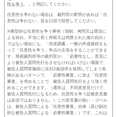
性を争う
。」と明記してください。
任意性を争わない場合は、裁判官の釈明があれば「任
意性は争わない」旨を口頭で回答してください。
※典型的な任意性を争う事例（強制、拷問又は脅迫に
よる自白、不当に長く抑留又は拘禁された後の自白）
ではない場合にも、「供述調書」一般の作成過程をも
って「任意性を争う」争点の主張をすることができま
す。簡易裁判所等の裁判官が、「必要性なし」意見に
より被告人質問先行をさせなければいけない場面で、
被告人質問実施前に法322条請求を採用してしまう危
険があるパターンで、「必要性審査」に加え「任意性
審査」を求めることで、被告人質問先行をより強く求
めることができます。（通常は、不同意意見だけで、
被告人質問先行になるため、任意性を争う証拠意見書
は必須ではありません。）この意見書の狙い・ゴール
は、被告人質問による「任意性審査」自体（及び副次
的な被告人質問による「必要性審査」）です。これは