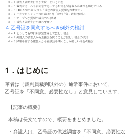
３－４ 被告人質問先行型が大変！という幻想
３－５ 裁判官は、乙号証同意であっても犯情を聞き取る必要性を感じている
３－６ LIBRA2021年12月号「理想の被告人質問を探求する」
３－７ 二弁フロンティア2023年3月号「裁判「官」裁判傍聴記」
３－８ オープンな質問の場合のAQ準備
３－９ 被告人質問先行の食わず嫌い
４ 乙号証を同意するべき例外の検討
４－１ どうしても即日判決宣告をしてほしい場合
４－２ 外国人の被告人から直接話を聞くことが難しい場合の検討
４－３ 障害を有する被告人から直接話を聞くことが難しい場合の検討
1．はじめに
筆者は（裁判員裁判以外の）通常事件において、
乙号証を「不同意。必要性なし」と意見しています。
【記事の概要】
本稿は長文ですので、概要をまとめました。
・弁護人は、乙号証の供述調書を「不同意。必要性な