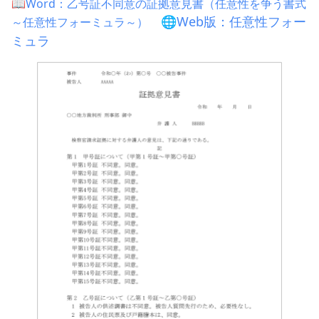
📖
Word：乙号証不同意の証拠意見書（任意性を争う書式
🌐
Web版：任意性フォー
～任意性フォーミュラ～）
ミュラ