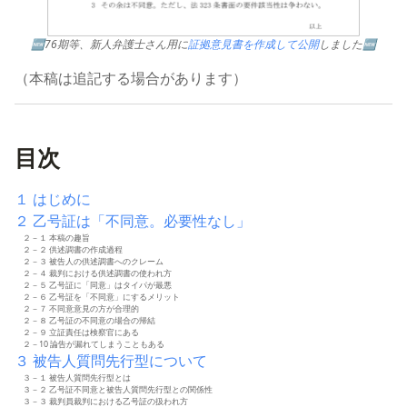
🆕76期等、新人弁護士さん用に
証拠意見書を作成して公開
しました🆕
（本稿は追記する場合があります）
目次
１ はじめに
２ 乙号証は「不同意。必要性なし」
２－１ 本稿の趣旨
２－２ 供述調書の作成過程
２－３ 被告人の供述調書へのクレーム
２－４ 裁判における供述調書の使われ方
２－５ 乙号証に「同意」はタイパが最悪
２－６ 乙号証を「不同意」にするメリット
２－７ 不同意意見の方が合理的
２－８ 乙号証の不同意の場合の帰結
２－９ 立証責任は検察官にある
２－10 論告が漏れてしまうこともある
３ 被告人質問先行型について
３－１ 被告人質問先行型とは
３－２ 乙号証不同意と被告人質問先行型との関係性
３－３ 裁判員裁判における乙号証の扱われ方