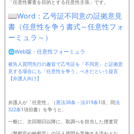
「任意性審査を目的とする任意性主張」です。
📖
Word：乙号証不同意の証拠意見
書（任意性を争う書式～任意性フォ
ーミュラ～）
🌐
Web版：任意性フォーミュラ
被告人質問先行の趣旨で乙号証を「不同意」と証拠意
見する場合にも「任意性を争う」べきだという提言
【弁護人向け】
弁護人が「任意性」（
憲法38条
・
法319条
1項、同
法
322条
1項但書）を争うと、
一般に、次回期日以降に、取調べを担当した捜査官
（警察官や検察官）の証人尋問を実施する流れとな