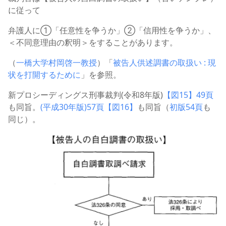
に従って
弁護人に①「任意性を争うか」②「信用性を争うか」、
＜不同意理由の釈明＞をすることがあります。
（
一橋大学村岡啓一教授
）「
被告人供述調書の取扱い : 現
状を打開するために
」を参照。
新プロシーディングス刑事裁判(令和8年版)
【図15】49頁
も同旨。
(平成30年版)57頁【図16】
も同旨（
初版54頁
も
同じ）。