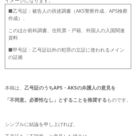
イメージになります。
■乙号証：被告人の供述調書（AKS警察作成、APS検察
作成）、
このほか前科調書、住民票・戸籍、外国人の入国関連
資料
■甲号証：乙号証以外の犯罪の立証に使われるメイン
の証拠
本稿は、
乙号証のうちAPS・AKSの弁護人の意見を
「不同意。必要性なし」とすることを推奨する
ものです。
シンプルに結論を申し上げれば、