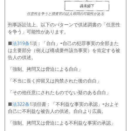
任意性を争うと捜査官の証人尋問の可能性がある
刑事訴訟法上、以下のパターンで供述調書の「任意性
を争う」可能性があります。
■
法319条
1項：「自白」⇨自己の犯罪事実の全部また
は主要部分（例えば構成要件該当事実）を肯定する被
告人の供述。
「強制、拷問又は脅迫による自白」
「不当に長く抑留又は拘禁された後の自白」
「その他任意にされたものでない疑のある自白」
■
法322条
1項但書：「不利益な事実の承認」⇨およそ
自己に不利益な被告人の供述。自白より広義。
「強制、拷問又は脅迫による不利益な事実の承認」