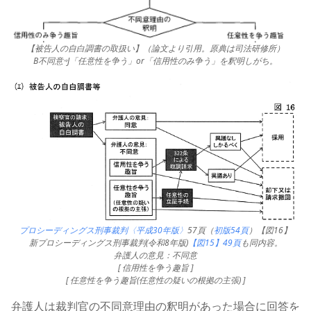
【被告人の自白調書の取扱い】（論文より引用。原典は司法研修所）
B不同意⇨J「任意性を争う」or「信用性のみ争う」を釈明しがち。
プロシーディングス刑事裁判〈平成30年版〉
57頁（
初版54頁
）【図16】
新プロシーディングス刑事裁判(令和8年版)
【図15】49頁
も同内容。
弁護人の意見：不同意
[ 信用性を争う趣旨 ]
[ 任意性を争う趣旨(任意性の疑いの根拠の主張) ]
弁護人は裁判官の不同意理由の釈明があった場合に回答を