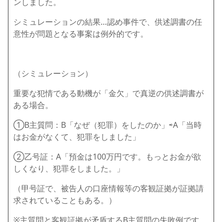
ンしました。
シミュレーションの結果…認め事件で、供述調書の任
意性が問題となる事案は例外的です。
（シミュレーション）
重要な犯情である動機が「金欠」で真逆の供述調書が
ある場合。
①B主質問：B「なぜ（犯罪）をしたのか」⇨A「当時
はお金がなくて、犯罪をしました」
②乙号証：A「預金は100万円です。もっとお金が欲
しくなり、犯罪をしました。」
（甲号証で、被告人の口座情報等の客観証拠が証拠請
求されていることもある。）
※主質問と客観証拠が矛盾するB主質問の失敗例です