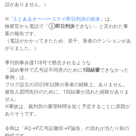
話がありません。）
※「
2.とあるオーバーステイ即日判決の顛末
」は、
検察官から電話で「②
即日判決
できない」と言われた事
案の報告です。
（電話がかかってきたため、若干、筆者のテンションがあ
がりました。）
季刊刑事弁護118号で懸念されるような
「認め事件で乙号証不同意のために
1回結審
できなかった
事例」は、
ブログ設立の2023年以降の筆者の経験上、ありません。
被告人質問先行のために、1回結審が流れた経験がありま
せん。
※事故は、裁判所の審理時間を短く予定することに原因が
ありそうです。
令和は「AQ→P乙号証撤回→P論告」の流れが当たり前の
時代です。