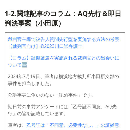
1-2.関連記事のコラム：AQ先行＆即日
判決事案（小田原）
裁判官主導で被告人質問先行型を実施する方法の考察
【裁判官向け】©2023川口崇弁護士
【コラム】証拠厳選を実施される裁判官との出会いに
ついて🆕
2024年7月19日、筆者は横浜地方裁判所小田原支部の
事件を担当しました。
公訴事実に争いのない「認め事件」です。
期日前の事前アンケートには「乙号証不同意。AQ先
行」の旨を記載しています。
筆者は、
乙号証は「不同意。必要性なし。」の証拠意