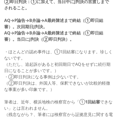
②即日判決：①に加えて、当日中にJ判決の言渡しまで
されること。
AQ→P論告
→
B弁論
→
A最終陳述まで終結（①即日結
審）。
次回期日J判決。
AQ→P論告
→
B弁論
→
A最終陳述まで終結（①即日結
審）。当日にJ判決（②即日判決）。
・ほとんどの認め事件は、①1回結審になります。珍しく
ないです。
（ただし、追起訴があると初回期日でAQをせずに続行期
日になることが多いです。）
・②即日判決になる事例は少ないです。
（②即日判決は、外国人等、保釈できないが比較的軽微
な事案が多い印象です。）
筆者は、近年、横浜地検の検察官から「①
1回結審
できな
い」とは言われません。
（残念ながら？、筆者には検察官から証拠意見に関する電