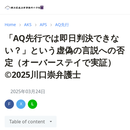
Home
AKS
APS
AQ先行
「AQ先行では即日判決できな
い？」という虚偽の言説への否
定（オーバーステイで実証）
©2025川口崇弁護士
2025年03月24日
F
X
L
Table of content