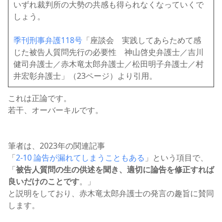
いずれ裁判所の大勢の共感も得られなくなっていくで
しょう。
季刊刑事弁護118号
「座談会 実践してあらためて感
じた被告人質問先行の必要性 神山啓史弁護士／吉川
健司弁護士／赤木竜太郎弁護士／松田明子弁護士／村
井宏彰弁護士」（23ページ）より引用。
これは正論です。
若干、オーバーキルです。
筆者は、2023年の関連記事
「
2-10 論告が漏れてしまうこともある
」という項目で、
「
被告人質問の生の供述を聞き、適切に論告を修正すれば
良いだけのことです
。」
と説明をしており、赤木竜太郎弁護士の発言の趣旨に賛同
します。