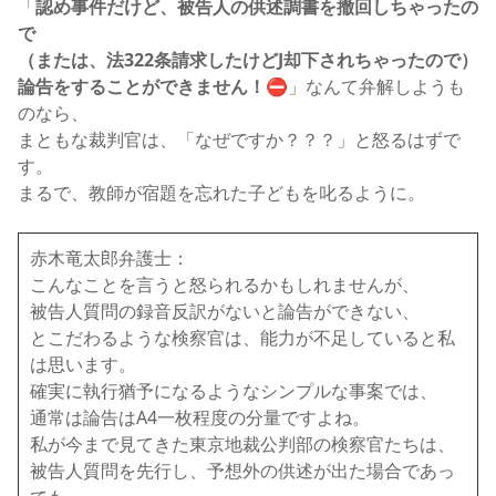
「
認め事件だけど、被告人の供述調書を撤回しちゃったの
で
（または、法322条請求したけどJ却下されちゃったので）
論告をすることができません！⛔
」なんて弁解しようも
のなら、
まともな裁判官は、「なぜですか？？？」と怒るはずで
す。
まるで、教師が宿題を忘れた子どもを叱るように。
赤木竜太郎弁護士：
こんなことを言うと怒られるかもしれませんが、
被告人質問の録音反訳がないと論告ができない、
とこだわるような検察官は、能力が不足していると私
は思います。
確実に執行猶予になるようなシンプルな事案では、
通常は論告はA4一枚程度の分量ですよね。
私が今まで見てきた東京地裁公判部の検察官たちは、
被告人質問を先行し、予想外の供述が出た場合であっ