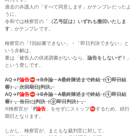
過去の弁護人の「すべて同意します」がテンプレだったよ
うに、
令和では検察官の「
（乙号証は）いずれも撤回いたしま
す
」がテンプレです。
検察官の「1回結審できない」・「即日判決できない」と
いう弁解は、
要は「被告人の供述調書がないなら、
論告をしないぞ！
」
という脅しです。
AQ
→
P
論告
⛔
→
B弁論・A最終陳述まで終結（①即日結
審）。
次回期日J判決。
AQ
→
P
論告
⛔
→
B弁論・A最終陳述まで終結（①即日結
審）。当日にJ判決（②即日判決）。
※検察官が「
P
論告
」をせずにストップ⛔するため、続行
期日となります。
しかし、検察官が、まともな裁判官に対して、