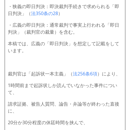
・狭義の即日判決：即決裁判手続きで求められる「即
日判決」（
法350条の28
）
・広義の即日判決：通常裁判で事実上行われる「即日
判決」（裁判官の裁量）を含む。
本稿では、広義の「即日判決」を想定して記載をして
います。
裁判官は「起訴状一本主義」（
法256条6項
）により、
1時間前まで起訴状しか読んでいなかった事件につい
て、
請求証拠、被告人質問、論告・弁論等が終わった直後
に、
20分か30分程度の休廷時間を挟んで、