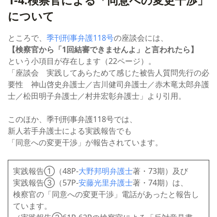
1-4.検察官による「同意への変更干渉」
について
ところで、
季刊刑事弁護118号
の座談会には、
【検察官から「1回結審できませんよ」と言われたら】
という小項目が存在します（22ページ）。
「座談会 実践してあらためて感じた被告人質問先行の必
要性 神山啓史弁護士／吉川健司弁護士／赤木竜太郎弁護
士／松田明子弁護士／村井宏彰弁護士」より引用。
このほか、季刊刑事弁護118号では、
新人若手弁護士による実践報告でも
「同意への変更干渉」が報告されています。
実践報告①（48P-
大野邦明弁護士
著・73期）及び
実践報告③（57P-
安藤光里弁護士
著・74期）は、
検察官の「同意への変更干渉」電話があったと報告し
ています。