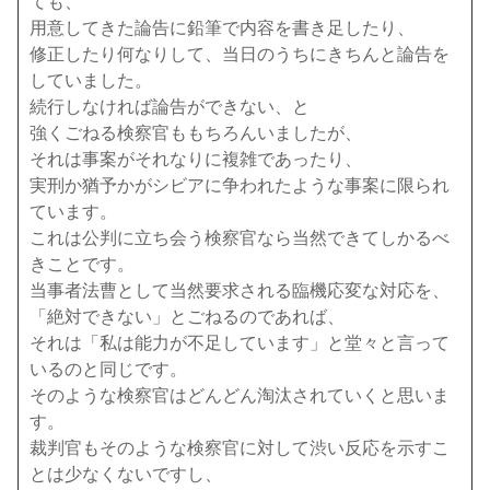
ても、
用意してきた論告に鉛筆で内容を書き足したり、
修正したり何なりして、当日のうちにきちんと論告を
していました。
続行しなければ論告ができない、と
強くごねる検察官ももちろんいましたが、
それは事案がそれなりに複雑であったり、
実刑か猶予かがシビアに争われたような事案に限られ
ています。
これは公判に立ち会う検察官なら当然できてしかるべ
きことです。
当事者法曹として当然要求される臨機応変な対応を、
「絶対できない」とごねるのであれば、
それは「私は能力が不足しています」と堂々と言って
いるのと同じです。
そのような検察官はどんどん淘汰されていくと思いま
す。
裁判官もそのような検察官に対して渋い反応を示すこ
とは少なくないですし、