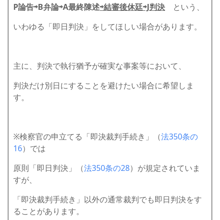
P論告⇨B弁論⇨A最終陳述
⇨結審後休廷⇨J判決
という、
いわゆる「即日判決」をしてほしい場合があります。
主に、判決で執行猶予が確実な事案等において、
判決だけ別日にすることを避けたい場合に希望しま
す。
※検察官の申立てる「即決裁判手続き」（
法350条の
16
）では
原則「即日判決」（
法350条の28
）が規定されていま
すが、
「即決裁判手続き」以外の通常裁判でも即日判決をす
ることがあります。