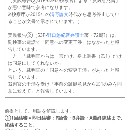
（実践報告③61P-62Pの検察官による「反対意見書」
が悪い意味で参考になります。
※検察庁が2015年の
清野論文
時代から思考停止してい
ることが文書で示されています。）
実践報告②（53P-
野口悠紀音弁護士
著・72期?）は、
副検事の電話で「同意への変更干渉」はなかったと報
告しています。
一方、「裁判官からは一言だけ。身上調書（乙1）だけ
は同意にしてくれないか」
という、裁判官の「同意への変更干渉」があったと報
告しています。
裁判官の干渉を受け「事前の証拠意見から乙1のみを同
意に変えて」と報告しています。
前提として、用語を解説します。
①1回結審＝即日結審：P論告・B弁論・A最終陳述まで、
終結すること。